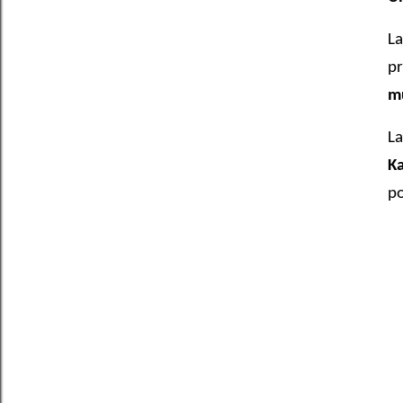
La
pr
mu
La
Ka
po