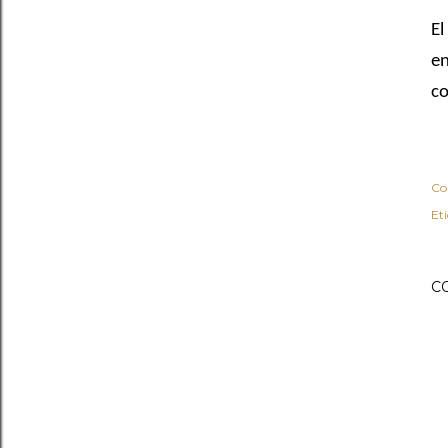
El
en
co
Co
Et
C