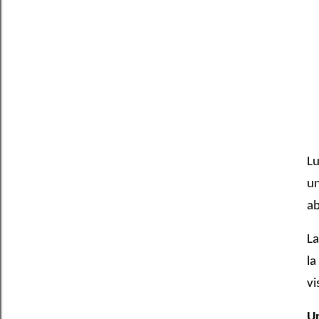
Lu
un
ab
La
la
vi
Un