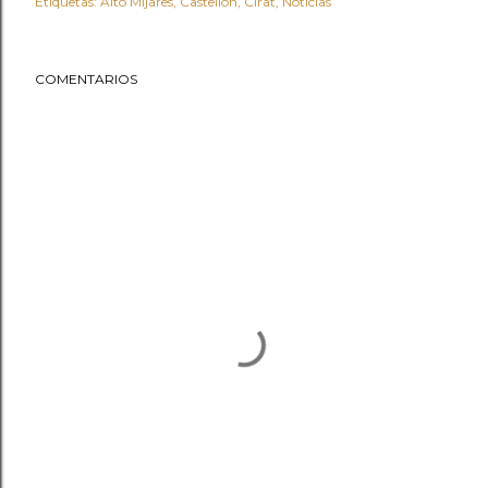
Etiquetas:
Alto Mijares
Castellón
Cirat
Noticias
COMENTARIOS