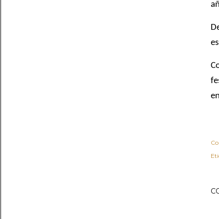
añ
De
es
Co
fe
en
Co
Et
C