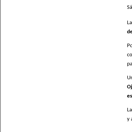
Sá
La
de
Po
c
pa
Un
O
es
La
y 