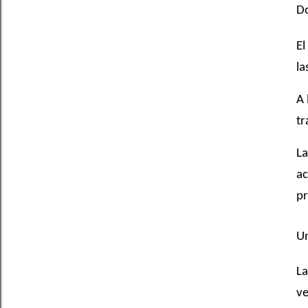
Do
El
la
A 
tr
La
ac
p
Un
La
ve