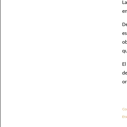
La
en
De
es
ob
qu
El
de
or
Co
Et