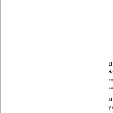
El
de
co
co
El
y 