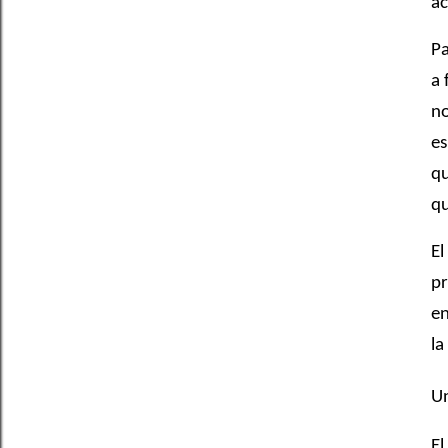
ac
Pa
a 
no
es
qu
qu
El
pr
en
la
Un
El