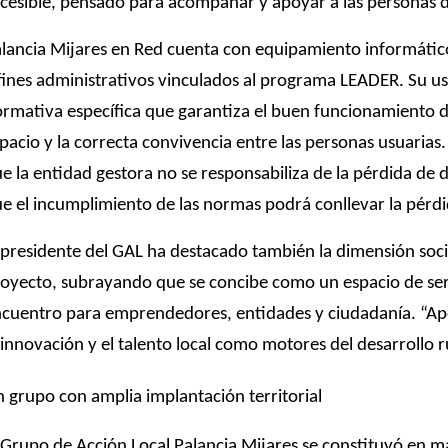
cesible, pensado para acompañar y apoyar a las personas del
lancia Mijares en Red cuenta con equipamiento informátic
fines administrativos vinculados al programa LEADER. Su u
rmativa específica que garantiza el buen funcionamiento del
pacio y la correcta convivencia entre las personas usuarias
e la entidad gestora no se responsabiliza de la pérdida de 
e el incumplimiento de las normas podrá conllevar la pérdi
 presidente del GAL ha destacado también la dimensión soci
oyecto, subrayando que se concibe como un espacio de ser
cuentro para emprendedores, entidades y ciudadanía. “Ap
 innovación y el talento local como motores del desarrollo r
 grupo con amplia implantación territorial
 Grupo de Acción Local Palancia Mijares se constituyó en 