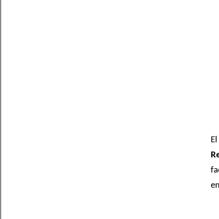
El
R
fa
em