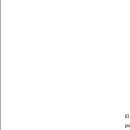
El
pa