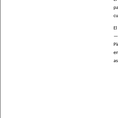
pa
cu
El
—e
Pi
en
as