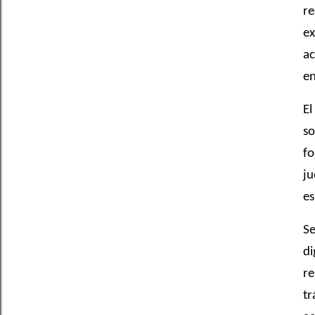
re
ex
ac
en
El
so
fo
ju
es
Se
di
re
tr