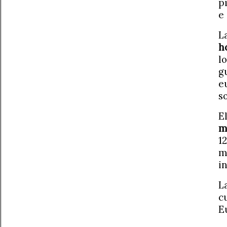
p
e
L
h
l
g
e
s
E
m
1
m
i
L
c
E