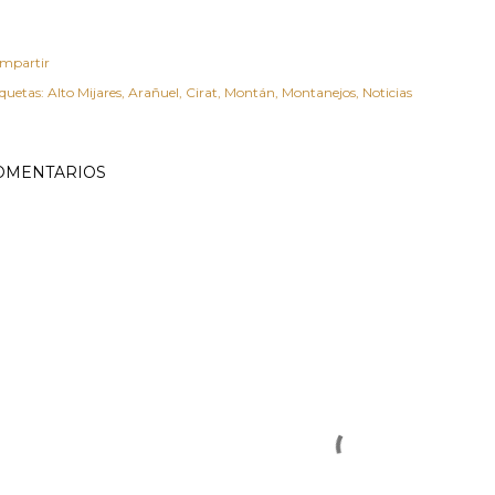
mpartir
iquetas:
Alto Mijares
Arañuel
Cirat
Montán
Montanejos
Noticias
OMENTARIOS