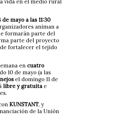
la vida en el medio rural
8 de mayo a las 11:30
organizadores animan a
ue formarán parte del
forma parte del proyecto
 de fortalecer el tejido
e semana en
cuatro
do 10 de mayo (a las
nejos
el domingo 11 de
rá
libre y gratuita
e
es.
 con
KUNSTANT
, y
inanciación de la Unión