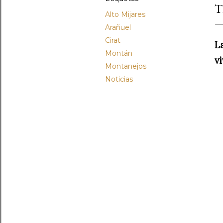
T
Alto Mijares
Arañuel
Cirat
L
Montán
v
Montanejos
Noticias