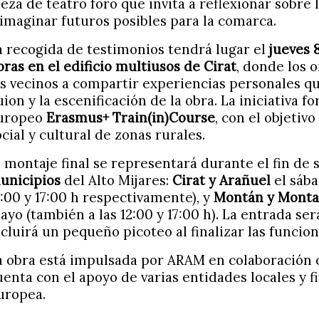
ieza de teatro foro que invita a reflexionar sobre 
 imaginar futuros posibles para la comarca.
a recogida de testimonios tendrá lugar el
jueves 
oras en el edificio multiusos de Cirat
, donde los 
os vecinos a compartir experiencias personales q
uion y la escenificación de la obra. La iniciativa 
uropeo
Erasmus+ Train(in)Course
, con el objetivo
ocial y cultural de zonas rurales.
l montaje final se representará durante el fin d
unicipios
del Alto Mijares:
Cirat y Arañuel
el sába
2:00 y 17:00 h respectivamente), y
Montán y Monta
ayo (también a las 12:00 y 17:00 h). La entrada se
ncluirá un pequeño picoteo al finalizar las funcion
a obra está impulsada por ARAM en colaboración
uenta con el apoyo de varias entidades locales y f
uropea.