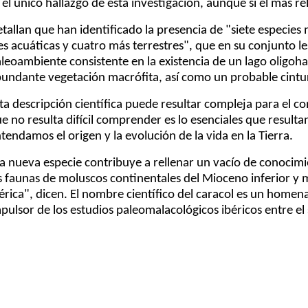
 el único hallazgo de esta investigación, aunque sí el más re
tallan que han identificado la presencia de "siete especies
es acuáticas y cuatro más terrestres", que en su conjunto l
leoambiente consistente en la existencia de un lago oligoh
undante vegetación macrófita, así como un probable cintur
ta descripción científica puede resultar compleja para el co
e no resulta difícil comprender es lo esenciales que result
tendamos el origen y la evolución de la vida en la Tierra.
a nueva especie contribuye a rellenar un vacío de conocimie
s faunas de moluscos continentales del Mioceno inferior y 
érica", dicen. El nombre científico del caracol es un home
pulsor de los estudios paleomalacológicos ibéricos entre el s