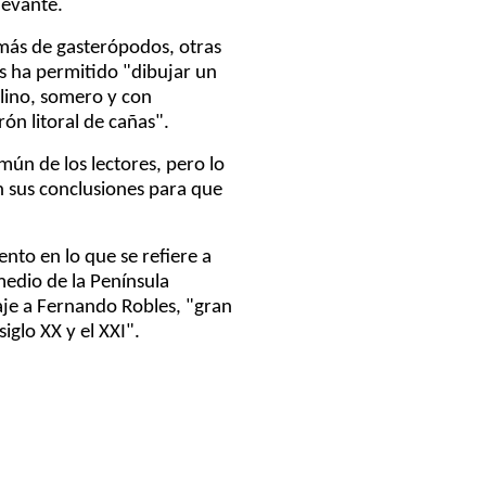
levante.
 más de gasterópodos, otras
es ha permitido "dibujar un
alino, somero y con
ón litoral de cañas".
mún de los lectores, pero lo
an sus conclusiones para que
nto en lo que se refiere a
medio de la Península
naje a Fernando Robles, "gran
iglo XX y el XXI".