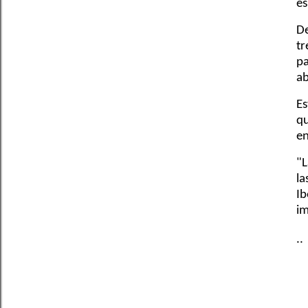
es
De
tr
pa
ab
Es
qu
en
"L
la
Ib
im
..