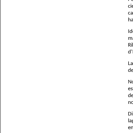
ci
ca
ha
Id
má
Ri
d’
La
de
No
es
de
no
Di
la
en