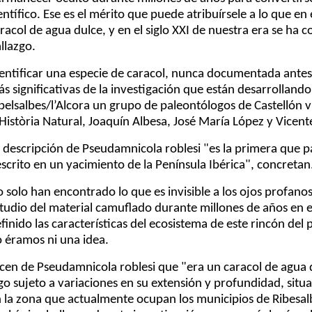
entífico. Ese es el mérito que puede atribuírsele a lo que e
racol de agua dulce, y en el siglo XXI de nuestra era se ha 
llazgo.
entificar una especie de caracol, nunca documentada antes,
s significativas de la investigación que están desarrolland
belsalbes/l’Alcora un grupo de paleontólogos de Castellón 
Història Natural, Joaquín Albesa, José María López y Vicent
 descripción de Pseudamnicola roblesi "es la primera que p
scrito en un yacimiento de la Península Ibérica", concretan
 solo han encontrado lo que es invisible a los ojos profanos
tudio del material camuflado durante millones de años en e
finido las características del ecosistema de este rincón de
 éramos ni una idea.
cen de Pseudamnicola roblesi que "era un caracol de agua 
go sujeto a variaciones en su extensión y profundidad, sit
 la zona que actualmente ocupan los municipios de Ribesalb