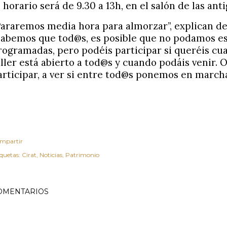
l horario será de 9.30 a 13h, en el salón de las ant
Pararemos media hora para almorzar”, explican de
Sabemos que tod@s, es posible que no podamos est
rogramadas, pero podéis participar si queréis cua
aller está abierto a tod@s y cuando podáis venir.
articipar, a ver si entre tod@s ponemos en march
mpartir
iquetas:
Cirat
Noticias
Patrimonio
OMENTARIOS