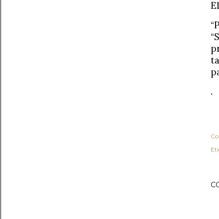
E
“
“
p
t
p
.
Co
Et
C