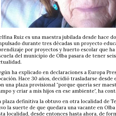
elfina Ruiz es una maestra jubilada desde hace d
mpulsado durante tres décadas un proyecto educ
prendizaje por proyectos y huerto escolar que ha 
scuela del municipio de Olba pasara de tener seis
ctualidad.
egún ha explicado en declaraciones a Europa Pres
ocación. Hace 30 años, decidió trasladarse desde e
on una plaza provisional "porque quería ser maestr
ampo y criar a mis hijos en ese ambiente", ha cont
a plaza definitiva la obtuvo en otra localidad de T
uvo la suerte de que quedara una vacante en Olb
sta localidad, desde entonces hasta ahora, de fo