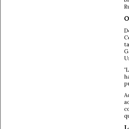
R
O
D
C
t
G
U
"
h
p
A
a
c
q
L