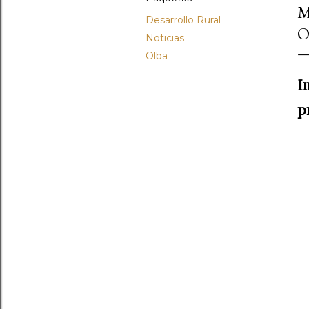
M
Desarrollo Rural
O
Noticias
Olba
I
p