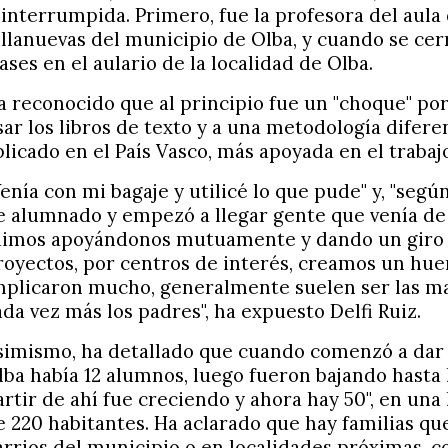
ninterrumpida. Primero, fue la profesora del aula 
illanuevas del municipio de Olba, y cuando se ce
lases en el aulario de la localidad de Olba.
a reconocido que al principio fue un "choque" por
sar los libros de texto y a una metodología difere
plicado en el País Vasco, más apoyada en el trabaj
Venía con mi bagaje y utilicé lo que pude" y, "seg
e alumnado y empezó a llegar gente que venía de 
uimos apoyándonos mutuamente y dando un giro h
royectos, por centros de interés, creamos un huert
mplicaron mucho, generalmente suelen ser las m
ada vez más los padres", ha expuesto Delfi Ruiz.
simismo, ha detallado que cuando comenzó a dar c
lba había 12 alumnos, luego fueron bajando hasta l
artir de ahí fue creciendo y ahora hay 50", en una
e 220 habitantes. Ha aclarado que hay familias que
arrios del municipio o en localidades próximas, 