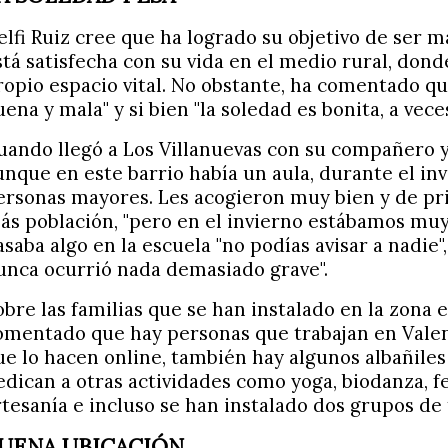
elfi Ruiz cree que ha logrado su objetivo de ser 
stá satisfecha con su vida en el medio rural, don
ropio espacio vital. No obstante, ha comentado qu
uena y mala" y si bien "la soledad es bonita, a vece
uando llegó a Los Villanuevas con su compañero y
unque en este barrio había un aula, durante el invi
ersonas mayores. Les acogieron muy bien y de pr
ás población, "pero en el invierno estábamos muy s
asaba algo en la escuela "no podías avisar a nadie"
unca ocurrió nada demasiado grave".
obre las familias que se han instalado en la zona e
omentado que hay personas que trabajan en Valenc
ue lo hacen online, también hay algunos albañiles
edican a otras actividades como yoga, biodanza, f
rtesanía e incluso se han instalado dos grupos de 
UENA UBICACIÓN