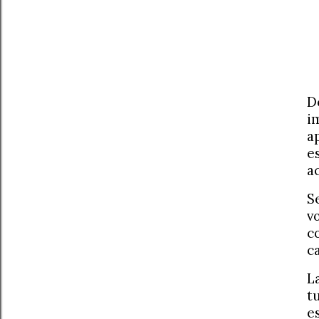
D
i
a
e
a
S
v
c
c
L
t
e