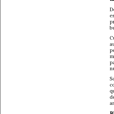
D
e
p
b
C
a
p
m
p
n
S
c
q
d
a
B