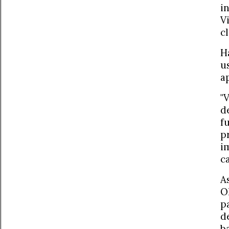
i
V
c
H
u
a
"
d
f
p
i
c
A
O
p
d
b