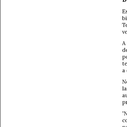
E
b
T
v
A
d
p
t
a
N
l
a
p
"
c