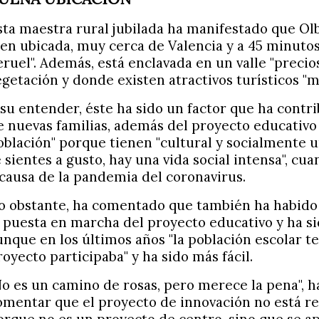
sta maestra rural jubilada ha manifestado que Ol
ien ubicada, muy cerca de Valencia y a 45 minutos
eruel". Además, está enclavada en un valle "preci
egetación y donde existen atractivos turísticos "m
 su entender, éste ha sido un factor que ha contri
e nuevas familias, además del proyecto educativo 
oblación" porque tienen "cultural y socialmente 
e sientes a gusto, hay una vida social intensa", cu
 causa de la pandemia del coronavirus.
o obstante, ha comentado que también ha habido
a puesta en marcha del proyecto educativo y ha si
unque en los últimos años "la población escolar t
royecto participaba" y ha sido más fácil.
No es un camino de rosas, pero merece la pena", h
omentar que el proyecto de innovación no está r