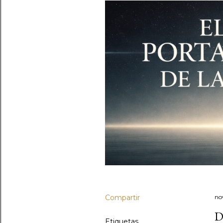
Compartir
no
D
Etiquetas