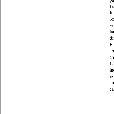
Fu
Ru
re
se
la
de
El
ap
ah
La
in
ex
am
ca