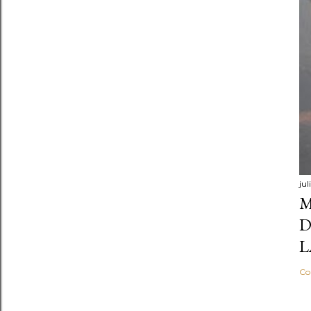
jul
M
D
L
Co