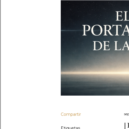
Compartir
se
|
Etiquetas