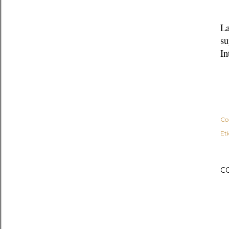
La
su
In
Co
Et
C