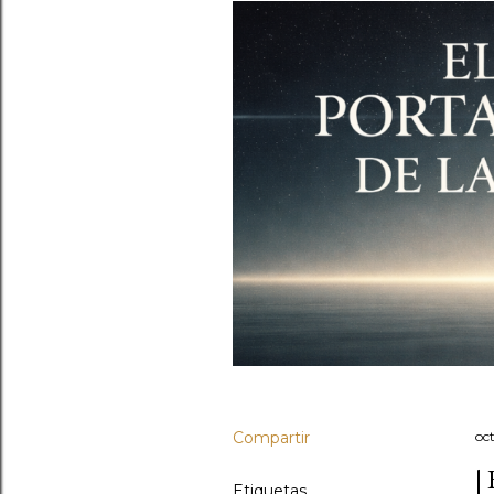
Compartir
oc
|
Etiquetas